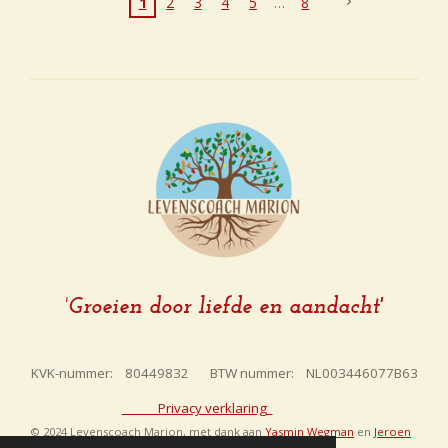
1
2
3
4
5
8
hand!
shandeli
ng
'
Groeien door liefde en aandacht'
KVK-nummer: 80449832 BTW nummer: NL003446077B63
Privacy verklaring
© 2024 Levenscoach Marion, met dank aan
Yasmin Wegman
en
Jeroen