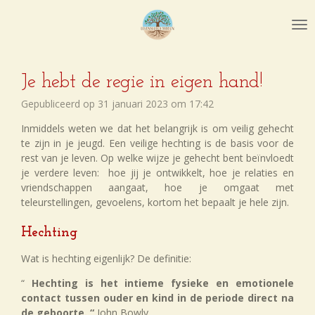
Ga
direct
naar
de
hoofdinhoud
Je hebt de regie in eigen hand!
Gepubliceerd op 31 januari 2023 om 17:42
Inmiddels weten we dat het belangrijk is om veilig gehecht
te zijn in je jeugd. Een veilige hechting is de basis voor de
rest van je leven. Op welke wijze je gehecht bent beïnvloedt
je verdere leven: hoe jij je ontwikkelt, hoe je relaties en
vriendschappen aangaat, hoe je omgaat met
teleurstellingen, gevoelens, kortom het bepaalt je hele zijn.
Hechting
Wat is hechting eigenlijk? De definitie:
“
Hechting is het intieme fysieke en emotionele
contact tussen ouder en kind in de periode direct na
de geboorte. “
John Bowly