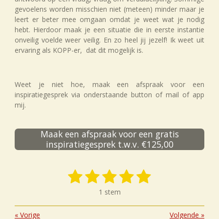
gevoelens worden misschien niet (meteen) minder maar je
leert er beter mee omgaan omdat je weet wat je nodig
hebt. Hierdoor maak je een situatie die in eerste instantie
onveilig voelde weer veilig. En zo heel jij jezelf! Ik weet uit
ervaring als KOPP-er, dat dit mogelijk is.
Weet je niet hoe, maak een afspraak voor een
inspiratiegesprek via onderstaande button of mail of app
mij.
Maak een afspraak voor een gratis
inspiratiegesprek t.w.v. €125,00
1
2
3
4
5
S
R
t
a
s
s
s
s
s
e
1 stem
t
m
t
t
t
t
t
i
m
n
«
Vorige
Volgende
»