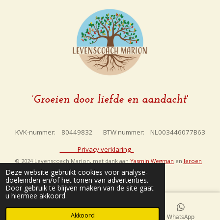
'
Groeien door liefde en aandacht'
KVK-nummer: 80449832 BTW nummer: NL003446077B63
Privacy verklaring
© 2024 Levenscoach Marion, met dank aan
Yasmin Wegman
en
Jeroen
Deze website gebruikt cookies voor analyse-
Schornagel
doeleinden en/of het tonen van advertenties.
Door gebruik te blijven maken van de site gaat
u hiermee akkoord.
Akkoord
E-mailadres
Kaart
WhatsApp