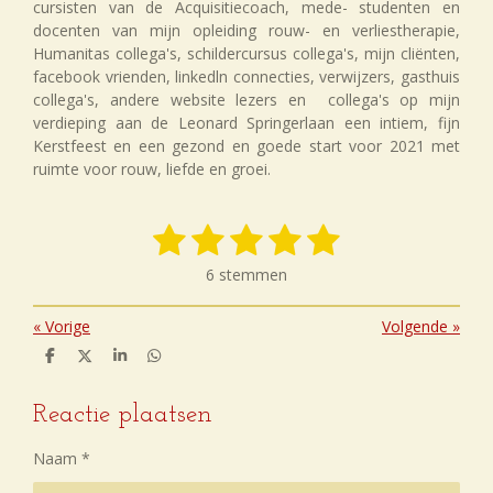
cursisten van de Acquisitiecoach, mede- studenten en
docenten van mijn opleiding rouw- en verliestherapie,
Humanitas collega's, schildercursus collega's, mijn cliënten,
facebook vrienden, linkedln connecties, verwijzers, gasthuis
collega's, andere website lezers en collega's op mijn
verdieping aan de Leonard Springerlaan een intiem, fijn
Kerstfeest en een gezond en goede start voor 2021 met
ruimte voor rouw, liefde en groei.
1
2
3
4
5
S
R
t
a
s
s
s
s
s
e
6 stemmen
t
m
t
t
t
t
t
i
m
n
«
Vorige
Volgende
»
e
e
e
e
e
e
g
n
D
D
S
D
r
r
r
r
r
:
e
e
h
e
l
e
a
l
5
r
r
r
r
e
l
r
e
Reactie plaatsen
s
n
e
n
e
e
e
e
t
Naam *
e
n
n
n
n
r