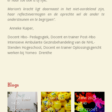
er naar toe ook is of lijkt.
Marion’s kracht ligt daarnaast in het niet-oordelend zijn,
haar reflectievermogen en de oprechte wil de ander te
ondersteunen en te begrijpen".
Anneke Kuiper,
Docent Hbo- Pedagogiek, Docent en trainer Post-Hbo
Intensieve Ambulante Gezinsbehandeling van de NHL-
Stenden Hogeschool, Docent en trainer Oplossingsgericht
werken bij Yorneo Drenthe
Blogs
17 jan 2024
13 jun 2023
7 mrt 2023
14:35
08:56
17:40
Hoe je
Ben jij
Er moet