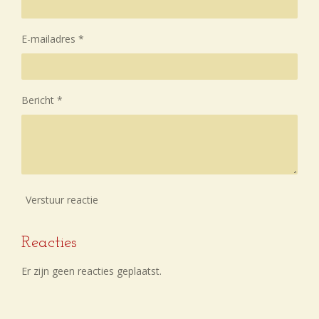
r
e
E-mailadres *
n
Bericht *
Verstuur reactie
Reacties
Er zijn geen reacties geplaatst.